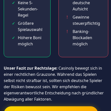
✓
Keine 5-
deutsche
Sekunden-
Aufsicht
Regel
!
Gewinne
✓
Größere
steuerpflichtig
Spielauswahl
!
Banking-
✓
Höhere Boni
Blockaden
möglich
möglich
Unser Fazit zur Rechtslage:
Casinoly bewegt sich in
einer rechtlichen Grauzone. Während das Spielen
selbst nicht strafbar ist, sollten sich deutsche Spieler
der Risiken bewusst sein. Wir empfehlen die
eigenverantwortliche Entscheidung nach gründlicher
Abwägung aller Faktoren.