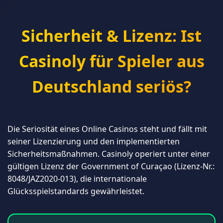
Sicherheit & Lizenz: Ist
Casinoly für Spieler aus
Deutschland seriös?
Die Seriosität eines Online Casinos steht und fällt mit
seiner Lizenzierung und den implementierten
Sicherheitsmaßnahmen. Casinoly operiert unter einer
gültigen Lizenz der Government of Curaçao (Lizenz-Nr.:
8048/JAZ2020-013), die internationale
Glücksspielstandards gewährleistet.