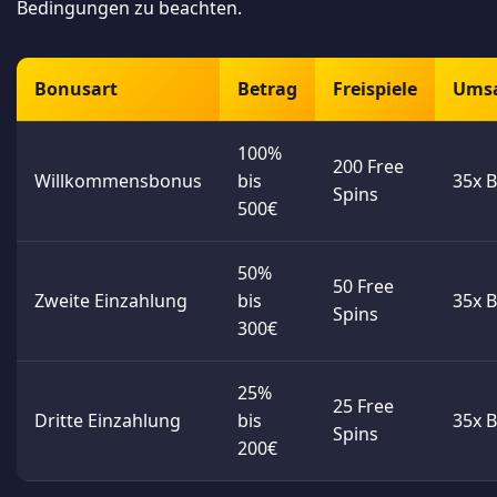
Bedingungen zu beachten.
Bonusart
Betrag
Freispiele
Umsa
100%
200 Free
Willkommensbonus
bis
35x 
Spins
500€
50%
50 Free
Zweite Einzahlung
bis
35x 
Spins
300€
25%
25 Free
Dritte Einzahlung
bis
35x 
Spins
200€