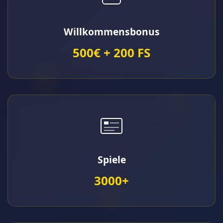
Willkommensbonus
500€ + 200 FS
Spiele
3000+