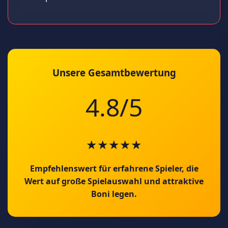
Unsere Gesamtbewertung
4.8/5
★★★★★
Empfehlenswert für erfahrene Spieler, die
Wert auf große Spielauswahl und attraktive
Boni legen.