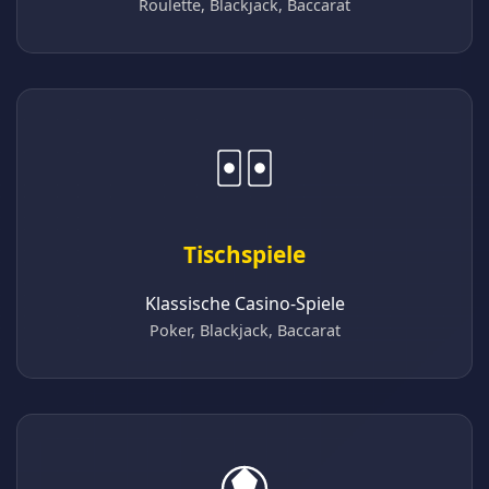
Roulette, Blackjack, Baccarat
Tischspiele
Klassische Casino-Spiele
Poker, Blackjack, Baccarat