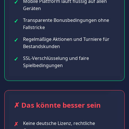
Mobile Plattform läuft flüssig auf allen
Geräten
Transparente Bonusbedingungen ohne
Fallstricke
Regelmäßige Aktionen und Turniere für
Bestandskunden
SSL-Verschlüsselung und faire
Spielbedingungen
✗ Das könnte besser sein
Keine deutsche Lizenz, rechtliche