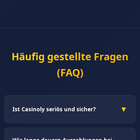
Häufig gestellte Fragen
(FAQ)
▼
Ist Casinoly seriös und sicher?