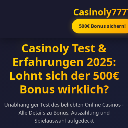
Casinoly777
500€ Bonus sichern!
Casinoly Test &
Erfahrungen 2025:
Lohnt sich der 500€
Bonus wirklich?
Unabhängiger Test des beliebten Online Casinos -
Alle Details zu Bonus, Auszahlung und
Spielauswahl aufgedeckt